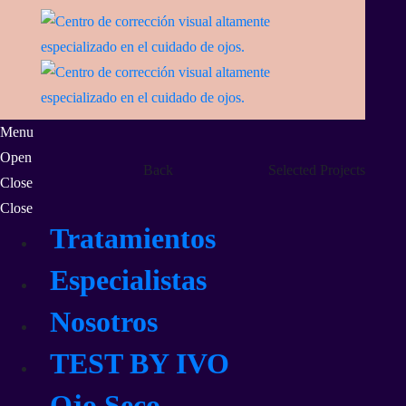
Menu
Open
Back
Selected Projects
Close
Close
Tratamientos
Especialistas
Nosotros
TEST BY IVO
Ojo Seco